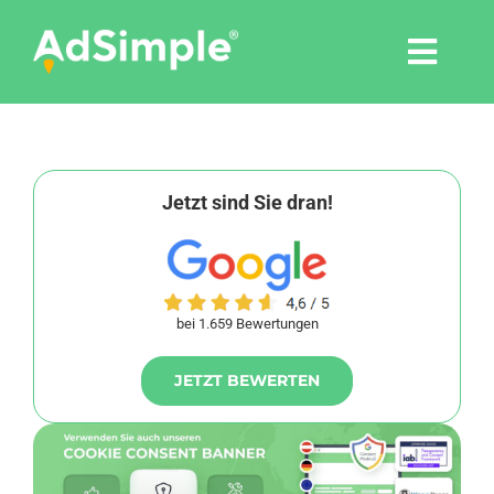
Skip
to
Togg
content
Navi
Leistungen
Tools
Jetzt sind Sie dran!
Pressemitteilungen
bei 1.659 Bewertungen
Shop
JETZT BEWERTEN
Agentur
Blog