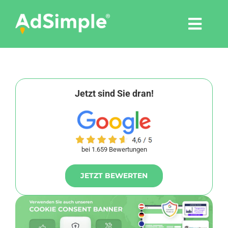
Skip
to
Togg
content
Navi
Leistungen
Tools
Jetzt sind Sie dran!
Pressemitteilungen
bei 1.659 Bewertungen
Shop
JETZT BEWERTEN
Agentur
Blog