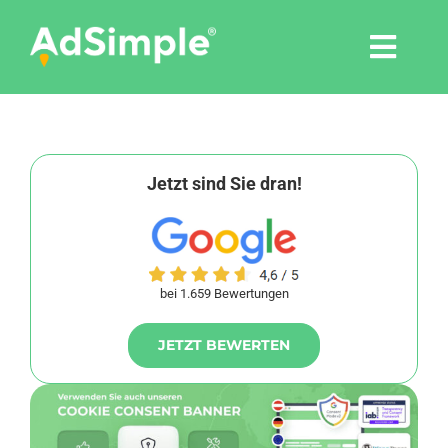
Skip
to
Togg
content
Navi
Leistungen
Tools
Jetzt sind Sie dran!
Pressemitteilungen
bei 1.659 Bewertungen
Shop
JETZT BEWERTEN
Agentur
Blog