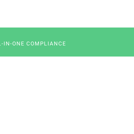
L-IN-ONE COMPLIANCE
gency-Paket für Agenturen
usiness-Paket für Unternehmer