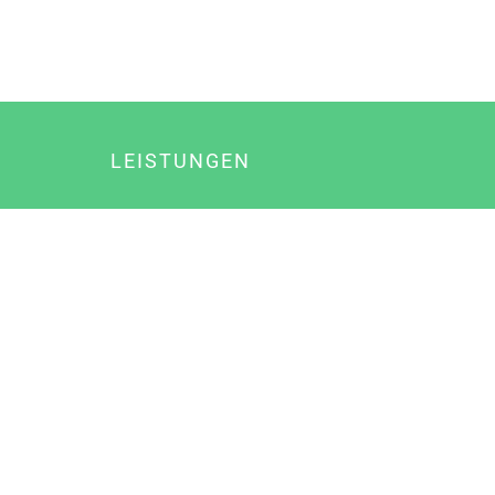
LEISTUNGEN
Online Marketing
Content Marketing
Content Marketing Abos
Content Marketing für Ärzte
Suchmaschinenoptimierung
Social Media Marketing