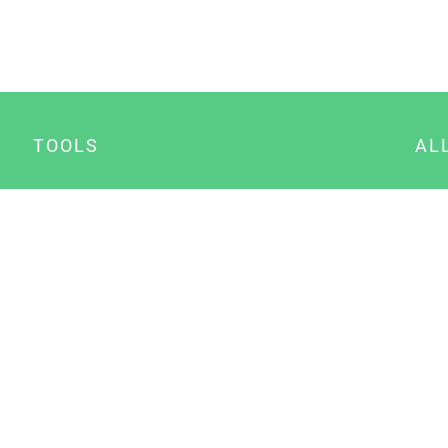
TOOLS
AL
Datenschutz Generator
A
Impressum Generator
B
Datenschutz Manager
Consent Manager
Content Marketing Manager
NewsAI WordPress Plugin