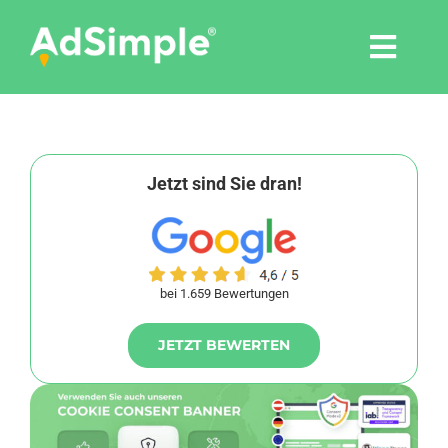
Skip
to
Togg
content
Navi
Leistungen
Tools
Jetzt sind Sie dran!
Pressemitteilungen
bei 1.659 Bewertungen
Shop
JETZT BEWERTEN
Agentur
Blog