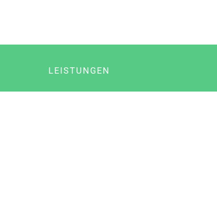
LEISTUNGEN
Online Marketing
Content Marketing
Content Marketing Abos
Content Marketing für Ärzte
Suchmaschinenoptimierung
Social Media Marketing