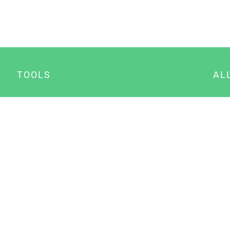
TOOLS
AL
Datenschutz Generator
A
Impressum Generator
B
Datenschutz Manager
Consent Manager
Content Marketing Manager
NewsAI WordPress Plugin