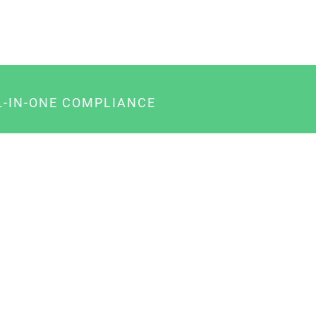
L-IN-ONE COMPLIANCE
gency-Paket für Agenturen
usiness-Paket für Unternehmer