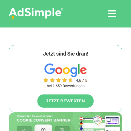
Skip
to
Togg
content
Navi
Leistungen
Tools
Jetzt sind Sie dran!
Pressemitteilungen
bei 1.659 Bewertungen
Shop
JETZT BEWERTEN
Agentur
Blog