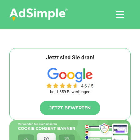
Skip
to
Togg
content
Navi
Leistungen
Tools
Jetzt sind Sie dran!
Pressemitteilungen
bei 1.659 Bewertungen
Shop
JETZT BEWERTEN
Agentur
Blog