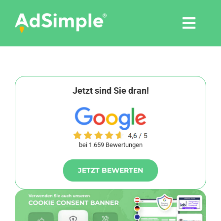
Skip
to
Togg
content
Navi
Leistungen
Tools
Jetzt sind Sie dran!
Pressemitteilungen
bei 1.659 Bewertungen
Shop
JETZT BEWERTEN
Agentur
Blog