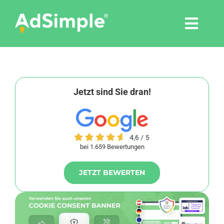
Skip
to
Togg
content
Navi
Leistungen
Tools
Jetzt sind Sie dran!
Pressemitteilungen
bei 1.659 Bewertungen
Shop
JETZT BEWERTEN
Agentur
Blog