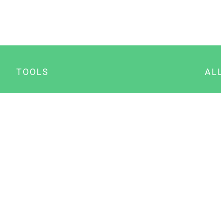
TOOLS
AL
Datenschutz Generator
A
Impressum Generator
B
Datenschutz Manager
Consent Manager
Content Marketing Manager
NewsAI WordPress Plugin