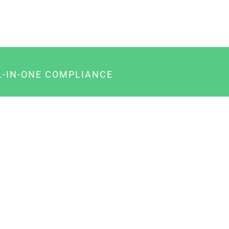
L-IN-ONE COMPLIANCE
gency-Paket für Agenturen
usiness-Paket für Unternehmer