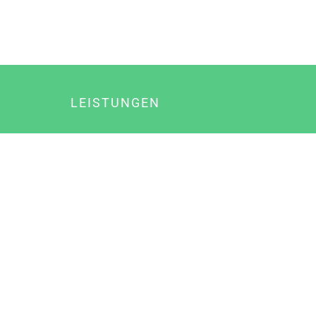
LEISTUNGEN
Online Marketing
Content Marketing
Content Marketing Abos
Content Marketing für Ärzte
Suchmaschinenoptimierung
Social Media Marketing