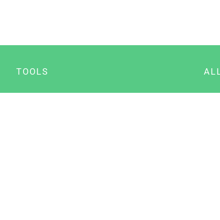
TOOLS
AL
Datenschutz Generator
A
Impressum Generator
B
Datenschutz Manager
Consent Manager
Content Marketing Manager
NewsAI WordPress Plugin