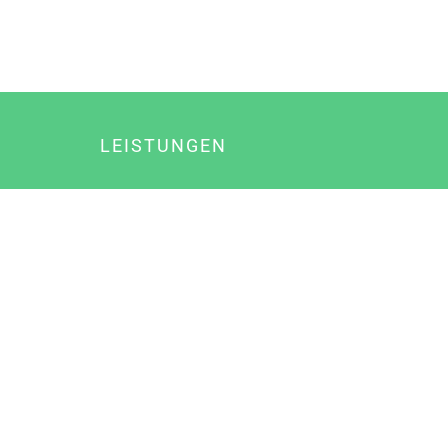
LEISTUNGEN
Online Marketing
Content Marketing
Content Marketing Abos
Content Marketing für Ärzte
Suchmaschinenoptimierung
Social Media Marketing