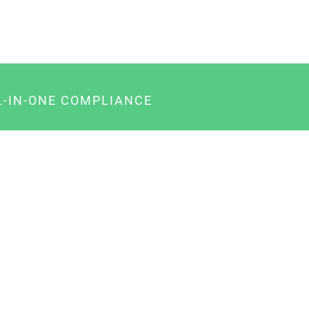
L-IN-ONE COMPLIANCE
gency-Paket für Agenturen
usiness-Paket für Unternehmer