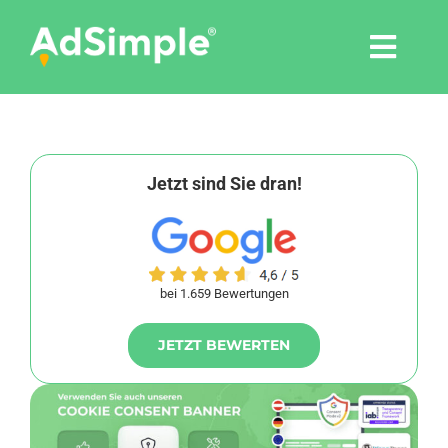
Skip
to
Togg
content
Navi
Leistungen
Tools
Jetzt sind Sie dran!
Pressemitteilungen
bei 1.659 Bewertungen
Shop
JETZT BEWERTEN
Agentur
Blog