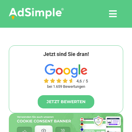
Skip
to
Togg
content
Navi
Leistungen
Tools
Jetzt sind Sie dran!
Pressemitteilungen
bei 1.659 Bewertungen
Shop
JETZT BEWERTEN
Agentur
Blog