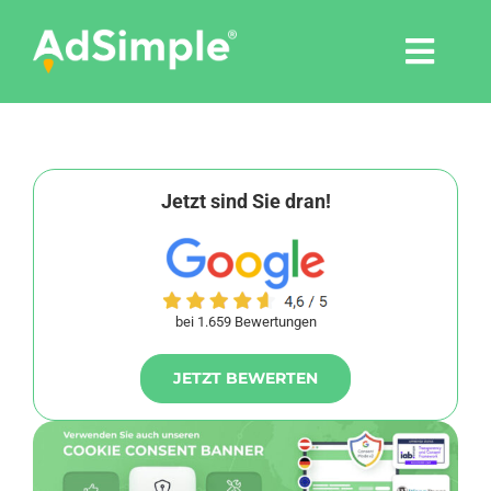
Skip
to
Togg
content
Navi
Leistungen
Tools
Jetzt sind Sie dran!
Pressemitteilungen
bei 1.659 Bewertungen
Shop
JETZT BEWERTEN
Agentur
Blog