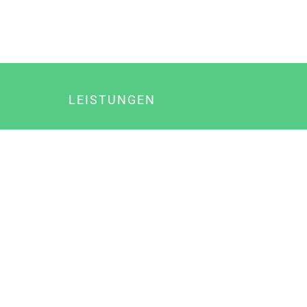
LEISTUNGEN
Online Marketing
Content Marketing
Content Marketing Abos
Content Marketing für Ärzte
Suchmaschinenoptimierung
Social Media Marketing