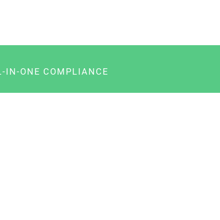
L-IN-ONE COMPLIANCE
gency-Paket für Agenturen
usiness-Paket für Unternehmer