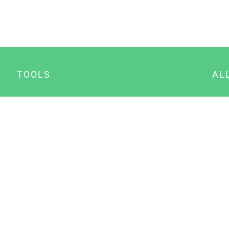
TOOLS
AL
Datenschutz Generator
A
Impressum Generator
B
Datenschutz Manager
Consent Manager
Content Marketing Manager
NewsAI WordPress Plugin