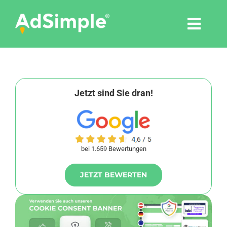
Skip
to
Togg
content
Navi
Leistungen
Tools
Jetzt sind Sie dran!
Pressemitteilungen
bei 1.659 Bewertungen
Shop
JETZT BEWERTEN
Agentur
Blog