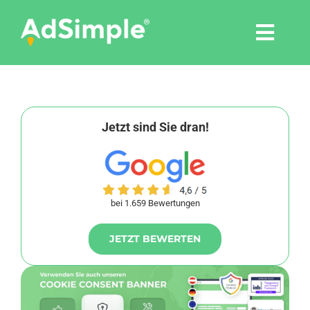
Skip
to
Togg
content
Navi
Leistungen
Tools
Jetzt sind Sie dran!
Pressemitteilungen
bei 1.659 Bewertungen
Shop
JETZT BEWERTEN
Agentur
Blog