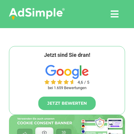
Skip
to
Togg
content
Navi
Leistungen
Tools
Jetzt sind Sie dran!
Pressemitteilungen
bei 1.659 Bewertungen
Shop
JETZT BEWERTEN
Agentur
Blog