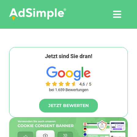
Skip
to
Togg
content
Navi
Leistungen
Tools
Jetzt sind Sie dran!
Pressemitteilungen
bei 1.659 Bewertungen
Shop
JETZT BEWERTEN
Agentur
Blog