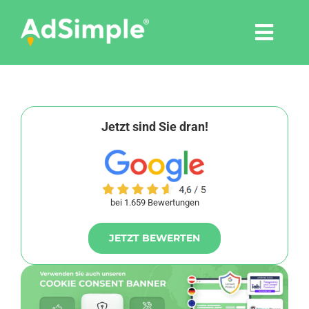
Skip
to
Togg
content
Navi
Leistungen
Tools
Jetzt sind Sie dran!
Pressemitteilungen
bei 1.659 Bewertungen
Shop
JETZT BEWERTEN
Agentur
Blog