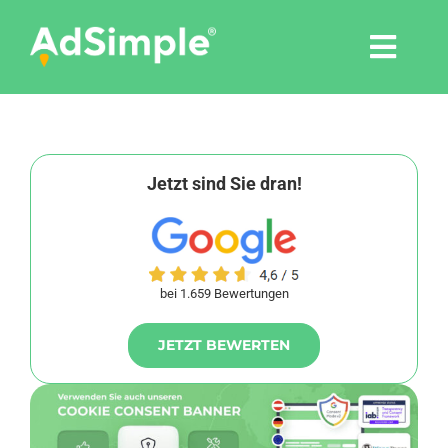
Skip
to
Togg
content
Navi
Leistungen
Tools
Jetzt sind Sie dran!
Pressemitteilungen
bei 1.659 Bewertungen
Shop
JETZT BEWERTEN
Agentur
Blog