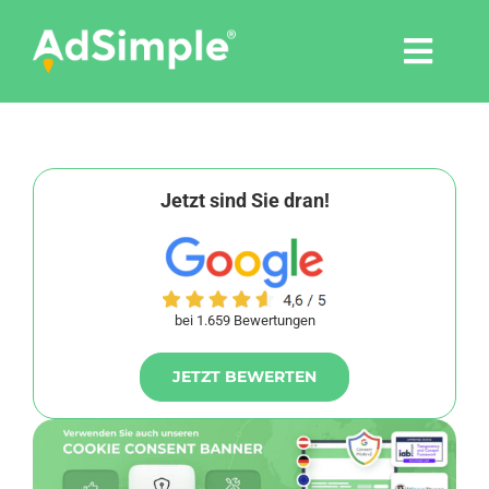
Skip
to
Togg
content
Navi
Leistungen
Tools
Jetzt sind Sie dran!
Pressemitteilungen
bei 1.659 Bewertungen
Shop
JETZT BEWERTEN
Agentur
Blog