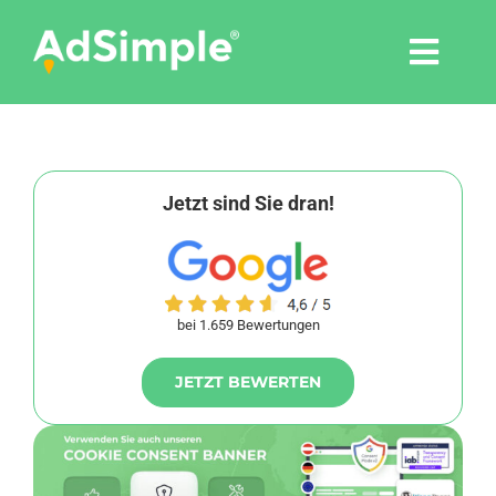
Skip
to
Togg
content
Navi
Leistungen
Tools
Jetzt sind Sie dran!
Pressemitteilungen
bei 1.659 Bewertungen
Shop
JETZT BEWERTEN
Agentur
Blog