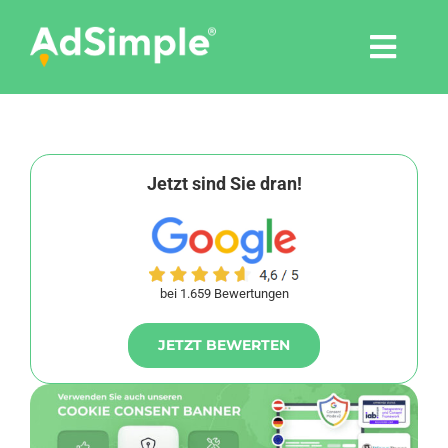
Skip
to
Togg
content
Navi
Leistungen
Tools
Jetzt sind Sie dran!
Pressemitteilungen
bei 1.659 Bewertungen
Shop
JETZT BEWERTEN
Agentur
Blog