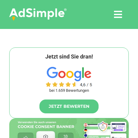
Skip
to
Togg
content
Navi
Leistungen
Tools
Jetzt sind Sie dran!
Pressemitteilungen
bei 1.659 Bewertungen
Shop
JETZT BEWERTEN
Agentur
Blog