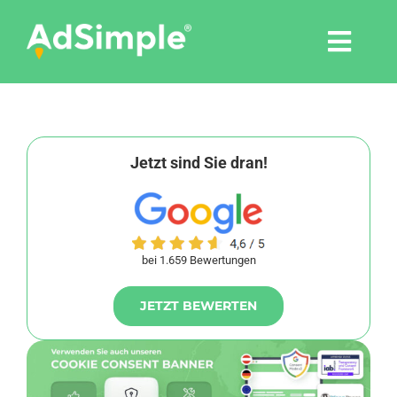
Skip
to
Togg
content
Navi
Leistungen
Tools
Jetzt sind Sie dran!
Pressemitteilungen
bei 1.659 Bewertungen
Shop
JETZT BEWERTEN
Agentur
Blog