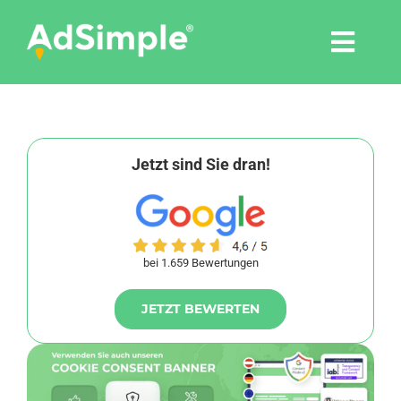
Skip
to
Togg
content
Navi
Leistungen
Tools
Jetzt sind Sie dran!
Pressemitteilungen
bei 1.659 Bewertungen
Shop
JETZT BEWERTEN
Agentur
Blog