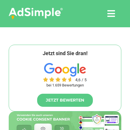
Skip
to
Togg
content
Navi
Leistungen
Tools
Jetzt sind Sie dran!
Pressemitteilungen
bei 1.659 Bewertungen
Shop
JETZT BEWERTEN
Agentur
Blog