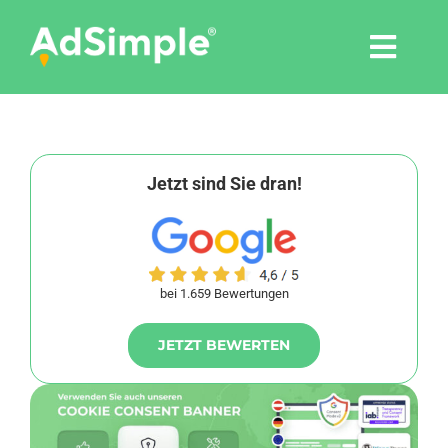
Skip
to
Togg
content
Navi
Leistungen
Tools
Jetzt sind Sie dran!
Pressemitteilungen
bei 1.659 Bewertungen
Shop
JETZT BEWERTEN
Agentur
Blog