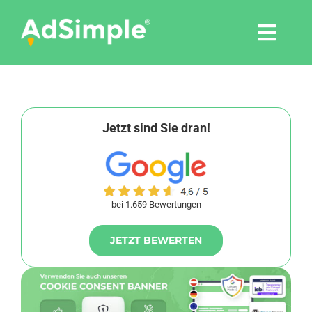
Skip
to
Togg
content
Navi
Leistungen
Tools
Jetzt sind Sie dran!
Pressemitteilungen
bei 1.659 Bewertungen
Shop
JETZT BEWERTEN
Agentur
Blog