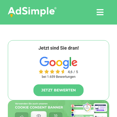
Skip
to
Togg
content
Navi
Leistungen
Tools
Jetzt sind Sie dran!
Pressemitteilungen
bei 1.659 Bewertungen
Shop
JETZT BEWERTEN
Agentur
Blog