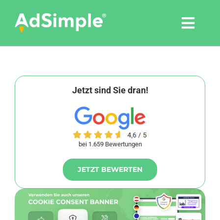
Skip
to
Togg
content
Navi
Leistungen
Tools
Jetzt sind Sie dran!
Pressemitteilungen
bei 1.659 Bewertungen
Shop
JETZT BEWERTEN
Agentur
Blog