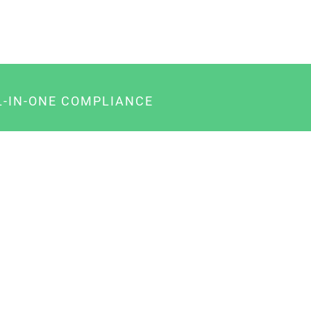
L-IN-ONE COMPLIANCE
gency-Paket für Agenturen
usiness-Paket für Unternehmer