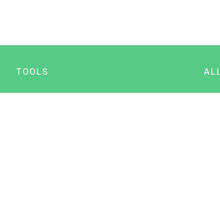
TOOLS
AL
Datenschutz Generator
A
Impressum Generator
B
Datenschutz Manager
Consent Manager
Content Marketing Manager
NewsAI WordPress Plugin