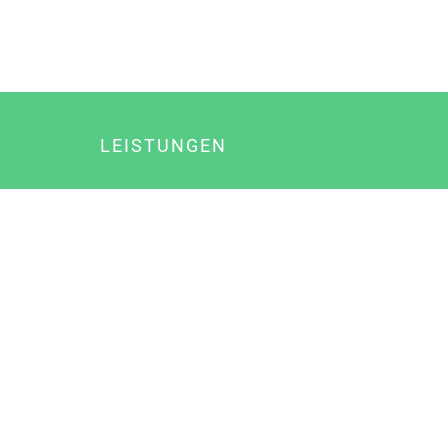
LEISTUNGEN
Online Marketing
Content Marketing
Content Marketing Abos
Content Marketing für Ärzte
Suchmaschinenoptimierung
Social Media Marketing