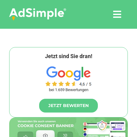
Skip
to
Togg
content
Navi
Leistungen
Tools
Jetzt sind Sie dran!
Pressemitteilungen
bei 1.659 Bewertungen
Shop
JETZT BEWERTEN
Agentur
Blog