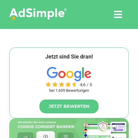
Skip
to
Togg
content
Navi
Leistungen
Tools
Jetzt sind Sie dran!
Pressemitteilungen
bei 1.659 Bewertungen
Shop
JETZT BEWERTEN
Agentur
Blog