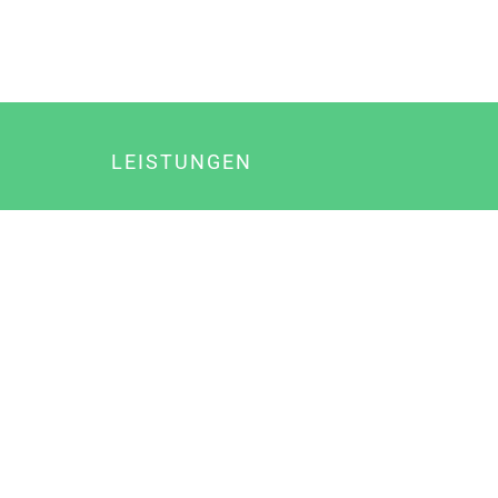
LEISTUNGEN
Online Marketing
Content Marketing
Content Marketing Abos
Content Marketing für Ärzte
Suchmaschinenoptimierung
Social Media Marketing