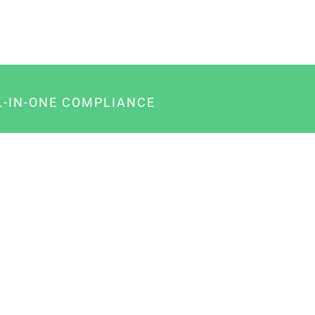
L-IN-ONE COMPLIANCE
gency-Paket für Agenturen
usiness-Paket für Unternehmer