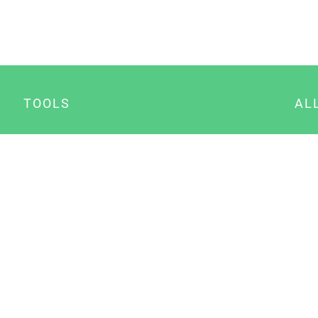
TOOLS
AL
Datenschutz Generator
A
Impressum Generator
B
Datenschutz Manager
Consent Manager
Content Marketing Manager
NewsAI WordPress Plugin