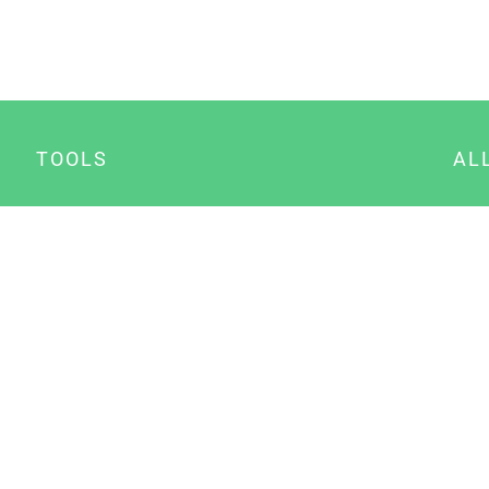
TOOLS
AL
Datenschutz Generator
A
Impressum Generator
B
Datenschutz Manager
Consent Manager
Content Marketing Manager
NewsAI WordPress Plugin