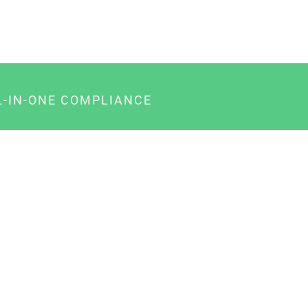
L-IN-ONE COMPLIANCE
gency-Paket für Agenturen
usiness-Paket für Unternehmer