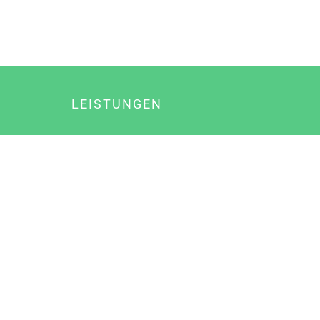
LEISTUNGEN
Online Marketing
Content Marketing
Content Marketing Abos
Content Marketing für Ärzte
Suchmaschinenoptimierung
Social Media Marketing