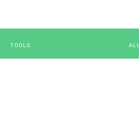
TOOLS
AL
Datenschutz Generator
A
Impressum Generator
B
Datenschutz Manager
Consent Manager
Content Marketing Manager
NewsAI WordPress Plugin