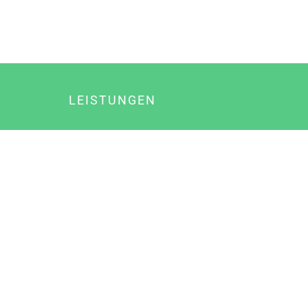
LEISTUNGEN
Online Marketing
Content Marketing
Content Marketing Abos
Content Marketing für Ärzte
Suchmaschinenoptimierung
Social Media Marketing