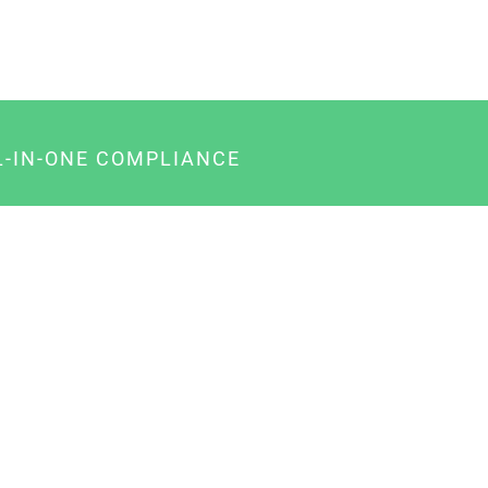
L-IN-ONE COMPLIANCE
gency-Paket für Agenturen
usiness-Paket für Unternehmer