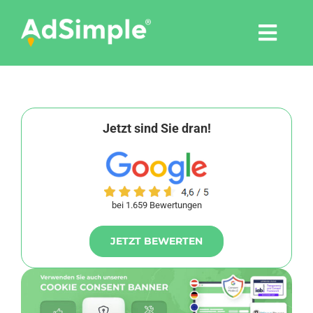
Skip
to
Togg
content
Navi
Leistungen
Tools
Jetzt sind Sie dran!
Pressemitteilungen
bei 1.659 Bewertungen
Shop
JETZT BEWERTEN
Agentur
Blog