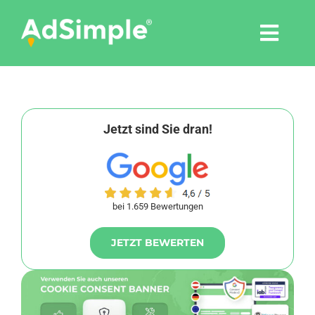
Skip
to
Togg
content
Navi
Leistungen
Tools
Jetzt sind Sie dran!
Pressemitteilungen
bei 1.659 Bewertungen
Shop
JETZT BEWERTEN
Agentur
Blog