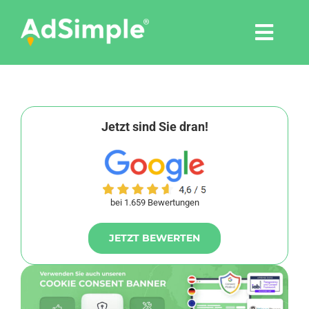
Skip
to
Togg
content
Navi
Leistungen
Tools
Jetzt sind Sie dran!
Pressemitteilungen
bei 1.659 Bewertungen
Shop
JETZT BEWERTEN
Agentur
Blog