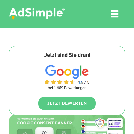
Skip
to
Togg
content
Navi
Leistungen
Tools
Jetzt sind Sie dran!
Pressemitteilungen
bei 1.659 Bewertungen
Shop
JETZT BEWERTEN
Agentur
Blog