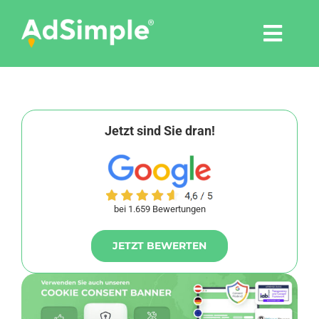
Skip
to
Togg
content
Navi
Leistungen
Tools
Jetzt sind Sie dran!
Pressemitteilungen
bei 1.659 Bewertungen
Shop
JETZT BEWERTEN
Agentur
Blog