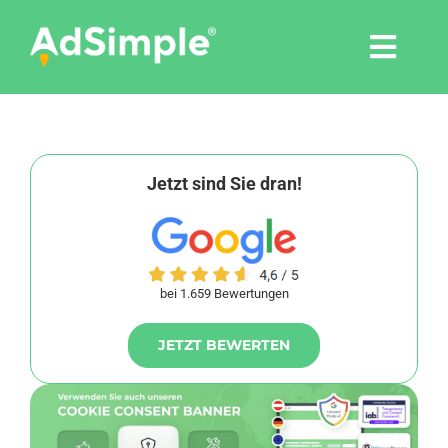
Skip
to
Togg
content
Navi
Leistungen
Tools
Jetzt sind Sie dran!
Pressemitteilungen
bei 1.659 Bewertungen
Shop
JETZT BEWERTEN
Agentur
Blog