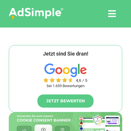
Skip
to
Togg
content
Navi
Leistungen
Tools
Jetzt sind Sie dran!
Pressemitteilungen
bei 1.659 Bewertungen
Shop
JETZT BEWERTEN
Agentur
Blog