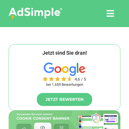
Skip
to
Togg
content
Navi
Leistungen
Tools
Jetzt sind Sie dran!
Pressemitteilungen
bei 1.659 Bewertungen
Shop
JETZT BEWERTEN
Agentur
Blog