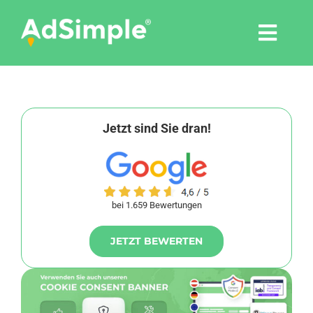
Skip
to
Togg
content
Navi
Leistungen
Tools
Jetzt sind Sie dran!
Pressemitteilungen
bei 1.659 Bewertungen
Shop
JETZT BEWERTEN
Agentur
Blog