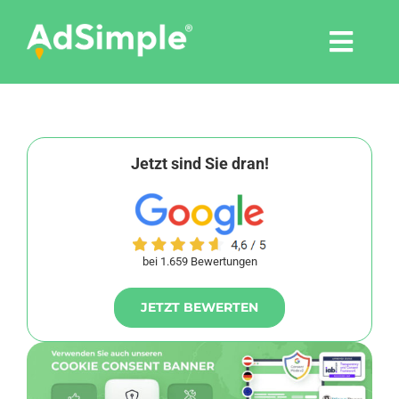
Skip
to
Togg
content
Navi
Leistungen
Tools
Jetzt sind Sie dran!
Pressemitteilungen
bei 1.659 Bewertungen
Shop
JETZT BEWERTEN
Agentur
Blog