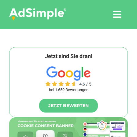
Skip
to
Togg
content
Navi
Leistungen
Tools
Jetzt sind Sie dran!
Pressemitteilungen
bei 1.659 Bewertungen
Shop
JETZT BEWERTEN
Agentur
Blog